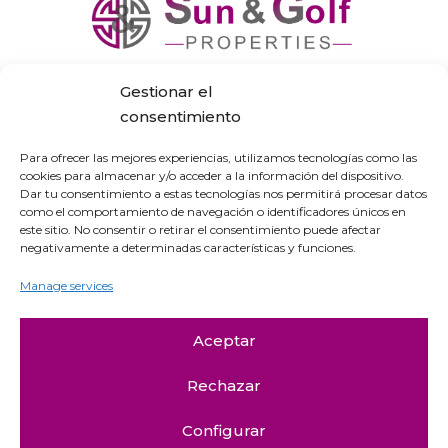
Gestionar el
consentimiento
Para ofrecer las mejores experiencias, utilizamos tecnologías como las
Contact & Infos
cookies para almacenar y/o acceder a la información del dispositivo.
Dar tu consentimiento a estas tecnologías nos permitirá procesar datos
como el comportamiento de navegación o identificadores únicos en
este sitio. No consentir o retirar el consentimiento puede afectar
+34 951.56.05.11

negativamente a determinadas características y funciones.
+34 653.19.90.86

Manage services
info@sunandgolfproperties.com

C.Comercial los Pinares de Elviria, Local
Aceptar

14, 29604 Marbella
Rechazar
Configurar