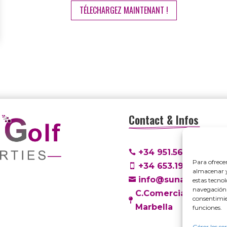
TÉLECHARGEZ MAINTENANT !
Contact & Infos
+34 951.56.05.11

Para ofrece
+34 653.19.90.86

almacenar y
info@sunandgolfpro

estas tecno
navegación o
C.Comercial los Pinar
consentimie

Marbella
funciones.
Gérer les se