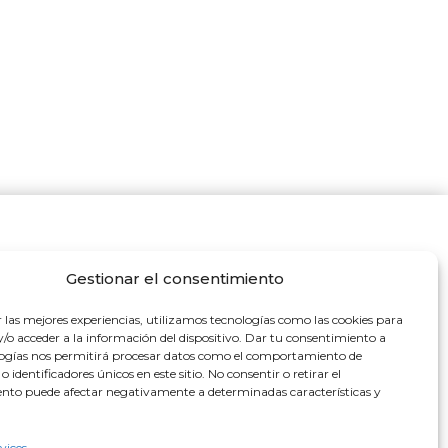
Gestionar el consentimiento
r las mejores experiencias, utilizamos tecnologías como las cookies para
/o acceder a la información del dispositivo. Dar tu consentimiento a
perties.com
logías nos permitirá procesar datos como el comportamiento de
 identificadores únicos en este sitio. No consentir o retirar el
es de Elviria, Local 14, 29604
nto puede afectar negativamente a determinadas características y
rvices